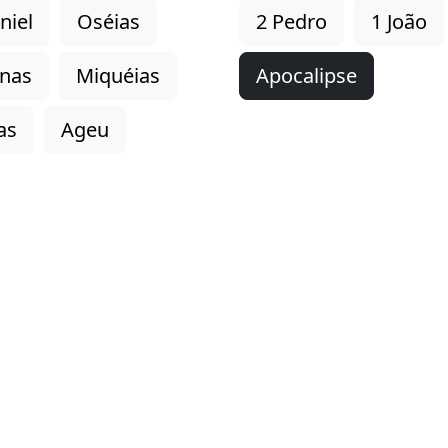
niel
Oséias
2 Pedro
1 João
onas
Miquéias
Apocalipse
as
Ageu