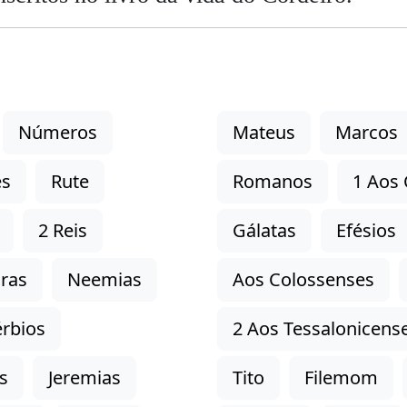
Números
Mateus
Marcos
es
Rute
Romanos
1 Aos 
2 Reis
Gálatas
Efésios
ras
Neemias
Aos Colossenses
rbios
2 Aos Tessalonicens
s
Jeremias
Tito
Filemom