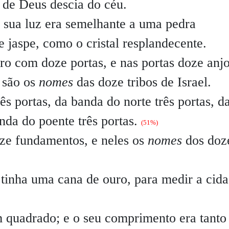
e de Deus descia do céu.
a sua luz era semelhante a uma pedra
 jaspe, como o cristal resplandecente.
o com doze portas, e nas portas doze anjo
e são os
nomes
das doze tribos de Israel.
s portas, da banda do norte três portas, d
anda do poente três portas.
(51%)
ze fundamentos, e neles os
nomes
dos doz
tinha uma cana de ouro, para medir a cida
m quadrado; e o seu comprimento era tanto