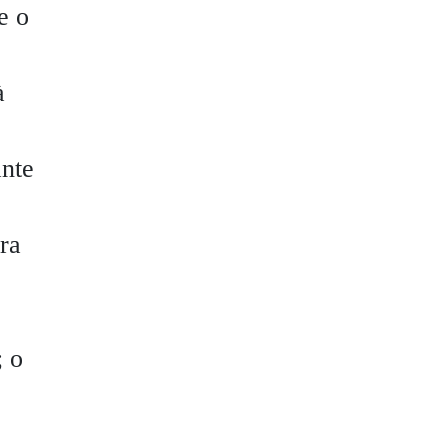
e o
à
ante
ra
; o