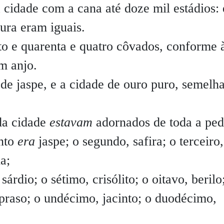
 cidade com a cana até doze mil estádios: 
ura eram iguais.
o e quarenta e quatro côvados, conforme 
m anjo.
de jaspe, e a cidade de ouro puro, semelh
da cidade
estavam
adornados de toda a ped
ento
era
jaspe; o segundo, safira; o terceiro,
a;
árdio; o sétimo, crisólito; o oitavo, berilo
ópraso; o undécimo, jacinto; o duodécimo,