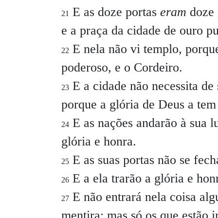
E as doze portas
eram
doze 
21
e a praça da cidade de ouro p
E nela não vi templo, porqu
22
poderoso, e o Cordeiro.
E a cidade não necessita de 
23
porque a glória de Deus a tem
E as nações andarão à sua luz
24
glória e honra.
E as suas portas não se fecha
25
E a ela trarão a glória e hon
26
E não entrará nela coisa al
27
mentira; mas só os que estão i