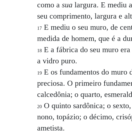
como a
sua
largura. E mediu a
seu comprimento, largura e alt
E mediu o seu muro, de cent
17
medida de homem, que é a du
E a fábrica do seu muro era 
18
a vidro puro.
E os fundamentos do muro 
19
preciosa. O primeiro fundam
calcedônia; o quarto, esmerald
O quinto sardônica; o sexto, s
20
nono, topázio; o décimo, cris
ametista.