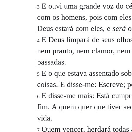
E ouvi uma grande voz do céu
3
com os homens, pois com eles 
Deus estará com eles, e
será
o
E Deus limpará de seus olhos
4
nem pranto, nem clamor, nem
passadas.
E o que estava assentado sobr
5
coisas. E disse-me: Escreve; p
E disse-me mais: Está cumpri
6
fim. A quem quer que tiver sed
vida.
Quem vencer, herdará todas as
7