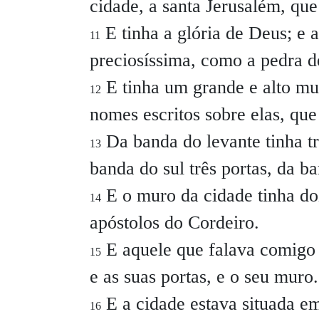
cidade, a santa Jerusalém, qu
E tinha a glória de Deus; e 
11
preciosíssima, como a pedra de
E tinha um grande e alto mur
12
nomes escritos sobre elas, qu
Da banda do levante tinha trê
13
banda do sul três portas, da b
E o muro da cidade tinha do
14
apóstolos do Cordeiro.
E aquele que falava comigo 
15
e as suas portas, e o seu muro.
E a cidade estava situada e
16