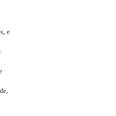
s, e
a
e
de,