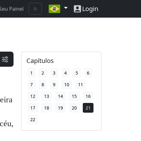
Login
Seu Painel
Capítulos
1
2
3
4
5
6
7
8
9
10
11
12
13
14
15
16
eira
17
18
19
20
21
22
 céu,