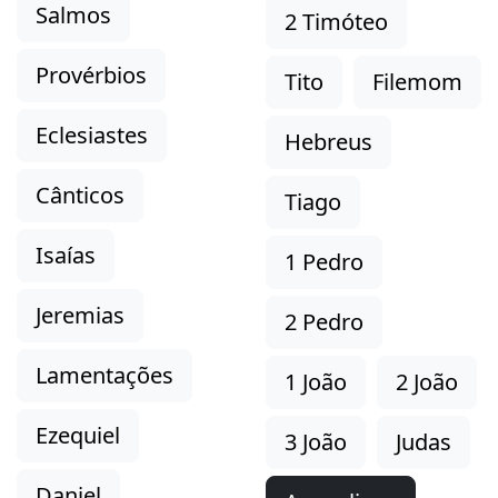
Salmos
2 Timóteo
Provérbios
Tito
Filemom
Eclesiastes
Hebreus
Cânticos
Tiago
Isaías
1 Pedro
Jeremias
2 Pedro
Lamentações
1 João
2 João
Ezequiel
3 João
Judas
Daniel