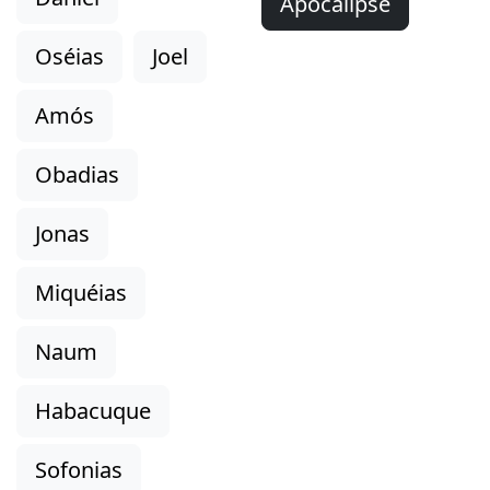
Apocalipse
Oséias
Joel
Amós
Obadias
Jonas
Miquéias
Naum
Habacuque
Sofonias