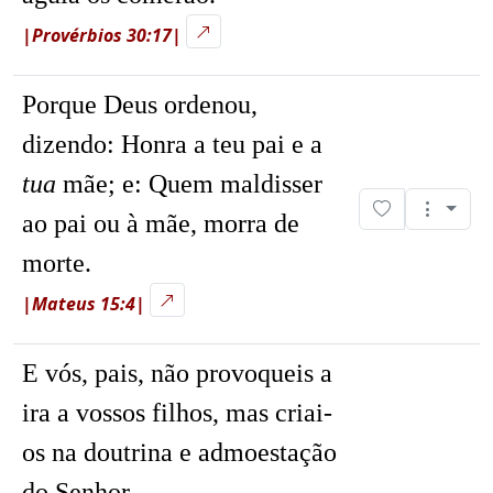
|Provérbios 30:17|
Porque Deus ordenou,
dizendo: Honra a teu pai e a
tua
mãe; e: Quem maldisser
ao pai ou à mãe, morra de
morte.
|Mateus 15:4|
E vós, pais, não provoqueis a
ira a vossos filhos, mas criai-
os na doutrina e admoestação
do Senhor.