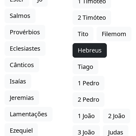
1 Timóteo
Salmos
2 Timóteo
Provérbios
Tito
Filemom
Eclesiastes
Hebreus
Cânticos
Tiago
Isaías
1 Pedro
Jeremias
2 Pedro
Lamentações
1 João
2 João
Ezequiel
3 João
Judas