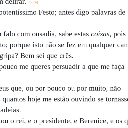
m delirar.
(68%)
potentíssimo Festo; antes digo palavras de
)
m falo com ousadia, sabe estas
coisas
, pois
lto; porque isto não se fez em qualquer can
Agripa? Bem sei que crês.
pouco me queres persuadir a que me faça
eus que, ou por pouco ou por muito, não
 quantos hoje me estão ouvindo se tornas
cadeias.
tou o rei, e o presidente, e Berenice, e os 