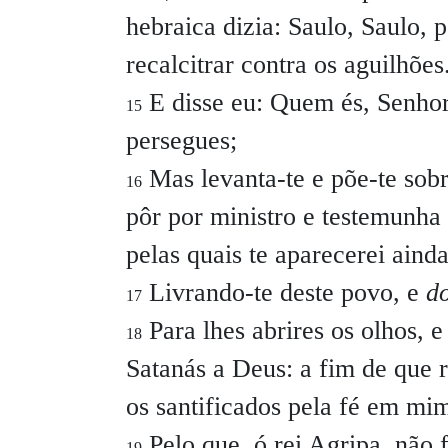
hebraica dizia: Saulo, Saulo,
recalcitrar contra os aguilhões
E disse eu: Quem és, Senhor
15
persegues;
Mas levanta-te e põe-te sobre
16
pôr por ministro e testemunha
pelas quais te aparecerei ainda
Livrando-te deste povo, e
d
17
Para lhes abrires os olhos, 
18
Satanás a Deus: a fim de que 
os santificados pela fé em mi
Pelo que, ó rei Agripa, não f
19