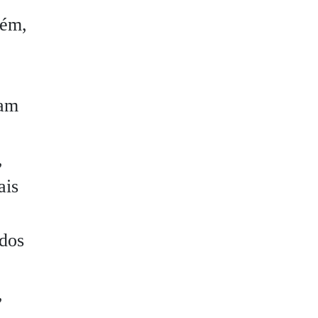
lém,
ram
,
ais
 dos
,