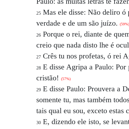
Paulo: as muitas letras te faze
Mas ele disse:
Não deliro ó 
25
verdade e de um são juízo.
(59%
Porque o rei, diante de que
26
creio que nada disto lhe é ocu
Crês tu nos profetas, ó rei 
27
E disse Agripa a Paulo:
Por 
28
cristão!
(57%)
E disse Paulo:
Prouvera a D
29
somente tu, mas também todos
tais qual eu sou, exceto estas 
E, dizendo ele isto, se levan
30