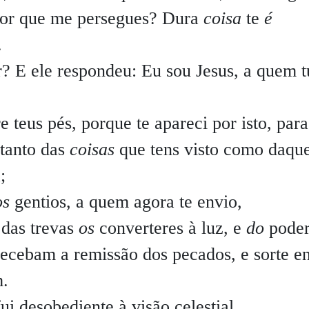
 por que me persegues? Dura
coisa
te
é
.
? E ele respondeu: Eu sou Jesus, a quem t
 teus pés, porque te apareci por isto, para
 tanto das
coisas
que tens visto como daque
;
os
gentios, a quem agora te envio,
e das trevas
os
converteres à luz, e
do
poder
recebam a remissão dos pecados, e sorte en
m.
ui desobediente à visão celestial.