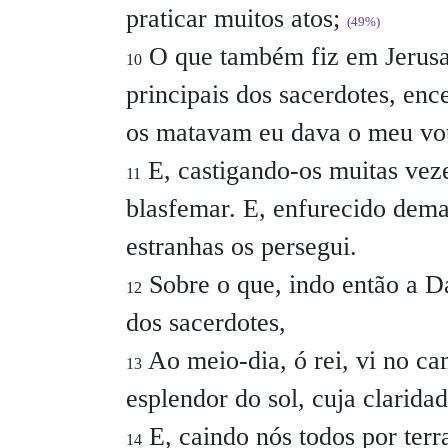
praticar muitos atos;
(49%)
O que também fiz em Jerusa
10
principais dos sacerdotes, enc
os matavam eu dava o meu vot
E, castigando-os muitas veze
11
blasfemar. E, enfurecido dema
estranhas os persegui.
Sobre o que, indo então a 
12
dos sacerdotes,
Ao meio-dia, ó rei, vi no c
13
esplendor do sol, cuja clarid
E, caindo nós todos por ter
14