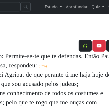
Estudo
Aprofundar
Quiz
o:
Permite-se-te que te defendas.
Então Pau
sa, respondeu:
(67%)
i Agripa, de que perante ti me haja hoje d
que sou acusado pelos judeus;
ns conhecimento de todos os costumes e
us; pelo que te rogo que me ouças com