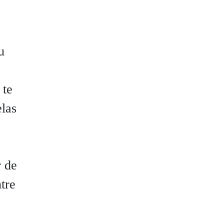
u
 te
las
 de
tre