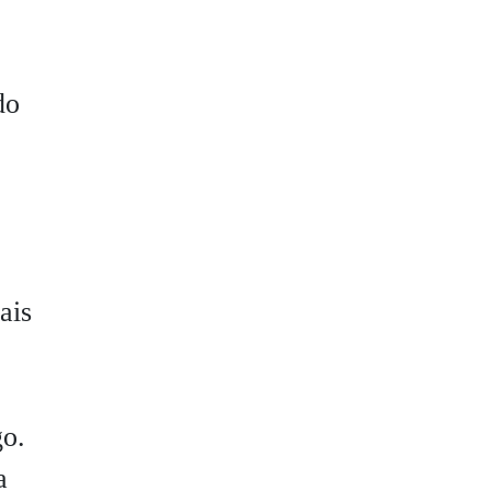
do
ais
go.
a