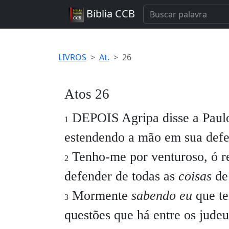
Bíblia CCB
LIVROS
At.
26
Atos 26
DEPOIS Agripa disse a Paul
1
estendendo a mão em sua defe
Tenho-me por venturoso, ó re
2
defender de todas as
coisas
de 
Mormente
sabendo eu
que te
3
questões que há entre os jude