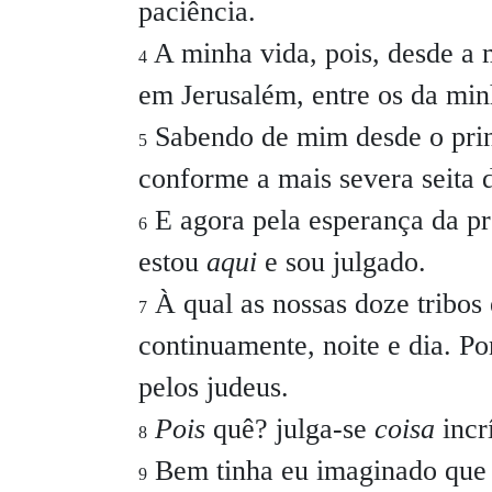
paciência.
A minha vida, pois, desde a m
4
em Jerusalém, entre os da min
Sabendo de mim desde o princ
5
conforme a mais severa seita da
E agora pela esperança da pr
6
estou
aqui
e sou julgado.
À qual as nossas doze tribos
7
continuamente, noite e dia. Po
pelos judeus.
Pois
quê? julga-se
coisa
incr
8
Bem tinha eu imaginado que 
9