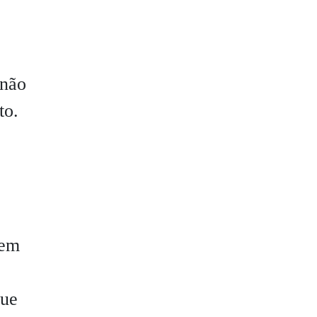
 não
to.
sem
que