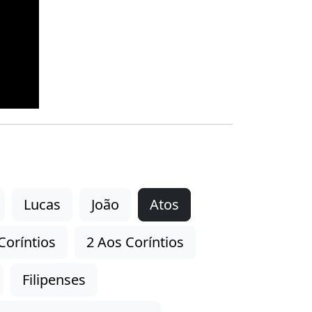
Lucas
João
Atos
Coríntios
2 Aos Coríntios
Filipenses