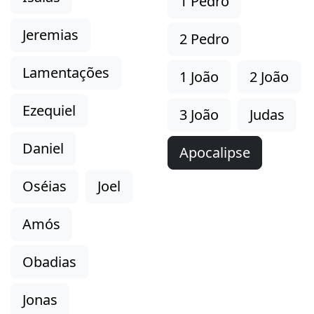
1 Pedro
Jeremias
2 Pedro
Lamentações
1 João
2 João
Ezequiel
3 João
Judas
Daniel
Apocalipse
Oséias
Joel
Amós
Obadias
Jonas