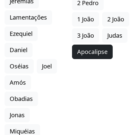
Jeremias
2 Pedro
Lamentações
1 João
2 João
Ezequiel
3 João
Judas
Daniel
Apocalipse
Oséias
Joel
Amós
Obadias
Jonas
Miquéias